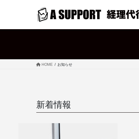
コ
ナ
ン
ビ
テ
ゲ
ン
ー
ツ
シ
へ
ョ
ス
ン
キ
に
ッ
移
HOME
お知らせ
プ
動
新着情報